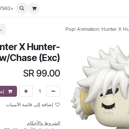
ي
كروت لعب
بوب!
التصفح حسب الشركة
+966563777963
التصفح حسب
Pop! Animation: Hunter X H
nter X Hunter-
w/Chase (Exc)
SR
99.00
إضا
إضافة إلى قائمة الأمنيات
الشروط والأحكام