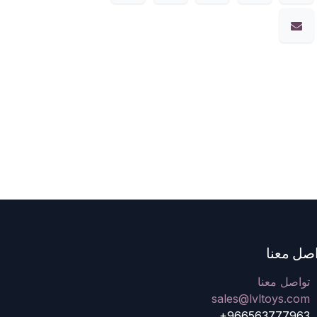
صل معنا
تواصل معنا
sales@lvltoys.com
+966563777963