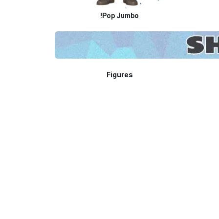
Pop Jumbo!
Figures