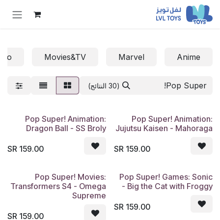
خطي للذهاب إلى المحتوى
uto
Movies&TV
Marvel
Anime
(30 النتائج)
Pop Super! Animation:
Pop Super! Animation:
Dragon Ball - SS Broly
Jujutsu Kaisen - Mahoraga
SR
159.00
SR
159.00
Pop Super! Movies:
Pop Super! Games: Sonic
Transformers S4 - Omega
- Big the Cat with Froggy
Supreme
SR
159.00
SR
159.00