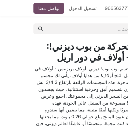
 المنتج
تسجيل الدخول
تواصل معنا
كة من بوب ديزني!:
أولاف في دور اريل
سم بوب بوب! ديزني: أولاف بريزنتس - أولاف في
 الثلج أولاف! من هدايا أولاف، يأتي لك مجسم
أولاف في دور أريل بتفاصيله الساحرة. هذه المجسمات الرائعة بارتفاع 3 3/4 انش
زون بتصميم أنيق وحرفية استثنائية، حيث يجسدون
 السحر الديزني إلى مجموعتك. اجمع وعرض
مصنوعة من الفينيل عالي الجودة، فهذه
 ولكنها أيضًا متينة، مما يضمن أنها ستدوم
طويلاً وتوفر المتعة اللانهائية. وزن عبوة المنتج يبلغ حوالي 0.26 باوند، مما يجعلها
 كنت مجمعًا متحمسًا أو عاشقًا لعالم ديزني، فإن