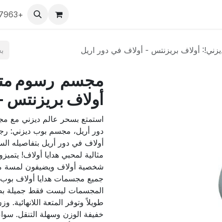
ي
كروت لعب
بوب!
التصفح حسب الشركة
+966563777963
التصفح حسب
!: أولاف بريزنتس - أولاف في دور اريل
مجسم رسوم متحر
أولاف بريزنتس - 
استمتع بسحر عالم ديزني مع مج
دور أريل، مجسم بوب ديزني: رجل
مثالية لمحبي هدايا أولاف! يتمي
شخصية أولاف ويضيفون لمسة من
جميع مجسمات هدايا أولاف بوب! 
المجسمات ليست فقط جميلة بصريًا
خفيفة الوزن وسهلة التنقل. سواء