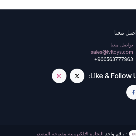
صل معنا
تواصل معنا
sales@lvltoys.com
+966563777963
Like & Follow U
- رقم واحد
التجارة الإلكترونية مفتوحة المصدر